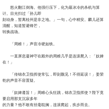
怒火翻江倒海。他强行压下，化为最冰冷的杀机与算
计。目光扫过「孙儿即
刻动身，暂离桂州是非之地。」一句，心中稍安。麟儿还算
清醒，知道暂避锋芒，
转换战场。
「周睢！」声音冷硬如铁。
一直屏息凝神守在殿外的周睢几乎是连滚爬入：「奴婢
在！」
「传锦衣卫指挥使常弘，即刻觐见！不得延误！」姜荣
乾的声音不容置疑。
「奴婢遵旨！」周睢心头狂跳，锦衣卫指挥使？陛下竟
要启用那支沉寂多年
的力量？他不敢有丝毫耽搁，连滚爬起，疾步而去。