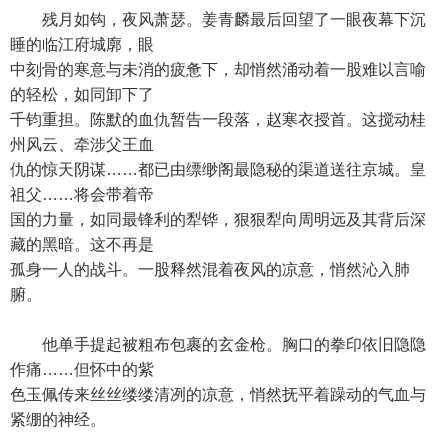
残月如钩，夜风萧瑟。姜青麟最后回望了一眼夜幕下沉
睡的临江府城廓，眼
中刻骨的寒意与未消的疲惫下，却悄然涌动着一股难以言喻
的轻松，如同卸下了
千钧重担。陈默的血仇暂告一段落，赵寒衣授首。这搅动桂
州风云、牵涉父王血
仇的惊天阴谋……都已由缥缈阁最隐秘的渠道送往京城。皇
祖父……将会带着帝
国的力量，如同最锋利的犁铧，狠狠犁向周明远及其背后深
藏的黑暗。这不再是
孤身一人的战斗。一股释然混着夜风的凉意，悄然沁入肺
腑。
他单手提起被粗布包裹的玄金枪。胸口的拳印依旧隐隐
作痛……但怀中的紫
色玉佩传来丝丝缕缕清冽的凉意，悄然抚平着躁动的气血与
紧绷的神经。