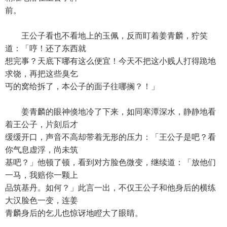
前。
王公子看也不看地上的玉佩，反而盯着姜青麟，狞笑
道：「哼！还了东西就
想完事？天底下哪有这么便宜！今天不把这小贱人打得跪地
求饶，再把这些臭乞
丐的窝给拆了，本公子的面子往哪搁？！」
姜青麟的眼神倏地冷了下来，如同寒潭深水，静静地看
着王公子，片刻后才
缓缓开口，声音不高却带着无形的压力：「王公子是吧？看
你气息虚浮，尚未筑
基吧？」他顿了顿，看到对方脸色微变，继续道：「放他们
一马，我赔你一颗上
品筑基丹。如何？」此言一出，不仅王公子和他身后的横练
大汉脸色一变，连姜
青麟身后的乞儿也惊讶地瞪大了眼睛。