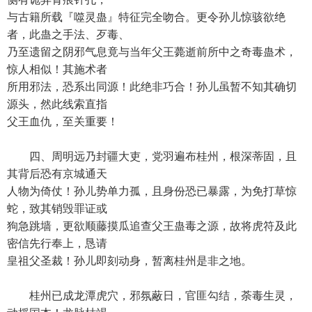
与古籍所载『噬灵蛊』特征完全吻合。更令孙儿惊骇欲绝
者，此蛊之手法、歹毒、
乃至遗留之阴邪气息竟与当年父王薨逝前所中之奇毒蛊术，
惊人相似！其施术者
所用邪法，恐系出同源！此绝非巧合！孙儿虽暂不知其确切
源头，然此线索直指
父王血仇，至关重要！
四、周明远乃封疆大吏，党羽遍布桂州，根深蒂固，且
其背后恐有京城通天
人物为倚仗！孙儿势单力孤，且身份恐已暴露，为免打草惊
蛇，致其销毁罪证或
狗急跳墙，更欲顺藤摸瓜追查父王蛊毒之源，故将虎符及此
密信先行奉上，恳请
皇祖父圣裁！孙儿即刻动身，暂离桂州是非之地。
桂州已成龙潭虎穴，邪氛蔽日，官匪勾结，荼毒生灵，