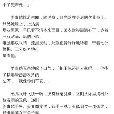
不了兜着走！」
姜青麟恍若未闻，转过身，目光落在身后的乞儿身上。
只见她脸上手上沾满
煤灰黑泥，早已看不清本来面目，破衣烂衫缀满补丁，赤着
一双沾满污垢的小脚。
唯独那双眼睛，漆黑灵动，此刻正骨碌碌地转着，带着七分
警惕、三分好奇地打
量着他。
姜青麟无奈地叹了口气：「把玉佩还给人家吧。」他指
了指那些瑟瑟发抖的
乞丐，「我保你们平安。」
乞儿眼珠飞快一转，没有丝毫犹豫，立刻从怀里掏出那
枚温润的玉佩，递到
姜青麟手里。姜青麟接过，随手一抛，玉佩划过一道弧线，
精准地落在王公子脚