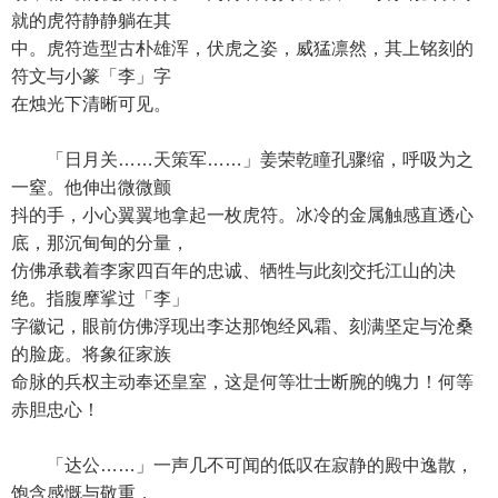
就的虎符静静躺在其
中。虎符造型古朴雄浑，伏虎之姿，威猛凛然，其上铭刻的
符文与小篆「李」字
在烛光下清晰可见。
「日月关……天策军……」姜荣乾瞳孔骤缩，呼吸为之
一窒。他伸出微微颤
抖的手，小心翼翼地拿起一枚虎符。冰冷的金属触感直透心
底，那沉甸甸的分量，
仿佛承载着李家四百年的忠诚、牺牲与此刻交托江山的决
绝。指腹摩挲过「李」
字徽记，眼前仿佛浮现出李达那饱经风霜、刻满坚定与沧桑
的脸庞。将象征家族
命脉的兵权主动奉还皇室，这是何等壮士断腕的魄力！何等
赤胆忠心！
「达公……」一声几不可闻的低叹在寂静的殿中逸散，
饱含感慨与敬重，