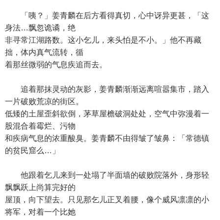
「咦？」姜青麟在后方看得真切，心中讶异更甚，「这
身法…飘忽诡谲，绝
非寻常江湖路数。这小乞儿，来头怕是不小。」他不再藏
拙，体内真气流转，循
着那丝微弱的气息疾追而去。
追着那抹灵动的灰影，姜青麟渐渐远离喧嚣集市，踏入
一片破败荒凉的街区。
低矮的土屋歪斜欲倒，茅草屋檐破洞处处，空气中弥漫着一
股混合着霉烂、污物
和疾病气息的浓重酸臭。姜青麟不由得皱了皱鼻：「常德镇
的贫民窟么…」
他跟着乞儿来到一处塌了半面墙的破败院落外，身形轻
飘飘跃上尚算完好的
屋顶，向下望去。只见那乞儿正叉着腰，像个威风凛凛的小
将军，对着一个比她