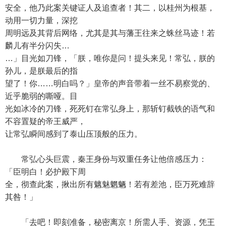
安全，他乃此案关键证人及追查者！其二，以桂州为根基，
动用一切力量，深挖
周明远及其背后网络，尤其是其与藩王往来之蛛丝马迹！若
麟儿有半分闪失…
…」目光如刀锋，「朕，唯你是问！提头来见！常弘，朕的
孙儿，是朕最后的指
望了！你……明白吗？」皇帝的声音带着一丝不易察觉的、
近乎脆弱的嘶哑。目
光如冰冷的刀锋，死死钉在常弘身上，那斩钉截铁的语气和
不容置疑的帝王威严，
让常弘瞬间感到了泰山压顶般的压力。
常弘心头巨震，秦王身份与双重任务让他倍感压力：
「臣明白！必护殿下周
全，彻查此案，揪出所有魑魅魍魉！若有差池，臣万死难辞
其咎！」
「去吧！即刻准备，秘密离京！所需人手、资源，凭王