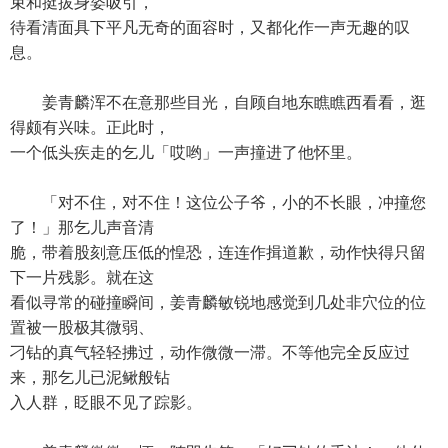
束和挺拔身姿吸引，
待看清面具下平凡无奇的面容时，又都化作一声无趣的叹
息。
姜青麟浑不在意那些目光，自顾自地东瞧瞧西看看，逛
得颇有兴味。正此时，
一个低头疾走的乞儿「哎哟」一声撞进了他怀里。
「对不住，对不住！这位公子爷，小的不长眼，冲撞您
了！」那乞儿声音清
脆，带着股刻意压低的惶恐，连连作揖道歉，动作快得只留
下一片残影。就在这
看似寻常的碰撞瞬间，姜青麟敏锐地感觉到几处非穴位的位
置被一股极其微弱、
刁钻的真气轻轻拂过，动作微微一滞。不等他完全反应过
来，那乞儿已泥鳅般钻
入人群，眨眼不见了踪影。