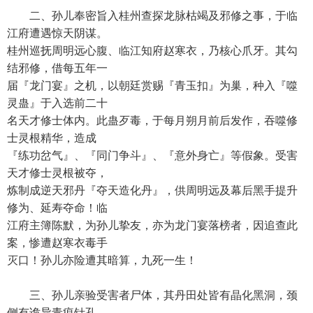
二、孙儿奉密旨入桂州查探龙脉枯竭及邪修之事，于临
江府遭遇惊天阴谋。
桂州巡抚周明远心腹、临江知府赵寒衣，乃核心爪牙。其勾
结邪修，借每五年一
届『龙门宴』之机，以朝廷赏赐『青玉扣』为巢，种入『噬
灵蛊』于入选前二十
名天才修士体内。此蛊歹毒，于每月朔月前后发作，吞噬修
士灵根精华，造成
『练功岔气』、『同门争斗』、『意外身亡』等假象。受害
天才修士灵根被夺，
炼制成逆天邪丹『夺天造化丹』，供周明远及幕后黑手提升
修为、延寿夺命！临
江府主簿陈默，为孙儿挚友，亦为龙门宴落榜者，因追查此
案，惨遭赵寒衣毒手
灭口！孙儿亦险遭其暗算，九死一生！
三、孙儿亲验受害者尸体，其丹田处皆有晶化黑洞，颈
侧有诡异青痕针孔，