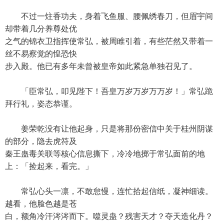
不过一炷香功夫，身着飞鱼服、腰佩绣春刀，但眉宇间
却带着几分养尊处优
之气的锦衣卫指挥使常弘，被周睢引着，有些茫然又带着一
丝不易察觉的惶恐快
步入殿。他已有多年未曾被皇帝如此紧急单独召见了。
「臣常弘，叩见陛下！吾皇万岁万岁万万岁！」常弘跪
拜行礼，姿态恭谨。
姜荣乾没有让他起身，只是将那份密信中关于桂州阴谋
的部分，隐去虎符及
秦王蛊毒关联等核心信息撕下，冷冷地掷于常弘面前的地
上：「捡起来，看完。」
常弘心头一凛，不敢怠慢，连忙拾起信纸，凝神细读。
越看，他脸色越是苍
白，额角冷汗涔涔而下。噬灵蛊？残害天才？夺天造化丹？