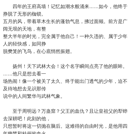
四年的王府高墙！记忆如潮水般涌来……如今，他终于
挣脱了无形的枷锁。
五月的风，带着草木生长的蓬勃气息，拂过面颊。前方是广
阔无垠的天地，有整
整大半年的时光，完全属于他自己！一种久违的、属于少年
人的轻快感，如同挣
脱樊笼的飞鸟，在心底悄然振翅。
扬州！天下武林大会！这个名字瞬间点亮了他的眼眸。
……他只是想去看一
场热闹！像一个被关了太久、终于能出门透气的少年，迫不
及待地想去见识那传
说中的人间繁华与武林气象。
至于周明远？万蛊窟？父王的血仇？且让皇祖父的犁铧
去深耕吧！此刻的他，
只想暂时将这一切抛在脑后。这难得的自由时光，是他用四
年幽禁和桂州的血火