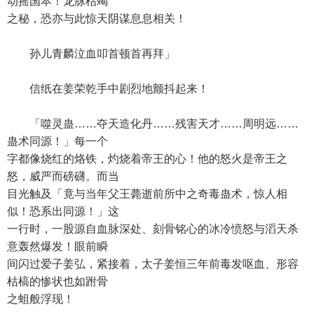
动摇国本！龙脉枯竭
之秘，恐亦与此惊天阴谋息息相关！
孙儿青麟泣血叩首顿首再拜」
信纸在姜荣乾手中剧烈地颤抖起来！
「噬灵蛊……夺天造化丹……残害天才……周明远……
蛊术同源！」每一个
字都像烧红的烙铁，灼烧着帝王的心！他的怒火是帝王之
怒，威严而磅礴。而当
目光触及「竟与当年父王薨逝前所中之奇毒蛊术，惊人相
似！恐系出同源！」这
一行时，一股源自血脉深处、刻骨铭心的冰冷愤怒与滔天杀
意轰然爆发！眼前瞬
间闪过爱子姜弘，紧接着，太子姜恒三年前毒发呕血、形容
枯槁的惨状也如跗骨
之蛆般浮现！