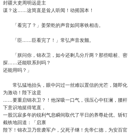
封疆大吏周明远是主
谋？这……这简直是耸人听闻！动摇国本！
「看完了？」姜荣乾的声音如同寒铁相击。
「臣……臣看完了！」常弘声音发颤。
「朕问你，锦衣卫，如今还剩几分斤两？那些暗桩、密
探……还能联系到吗？
还能用吗？」
常弘猛地抬头，眼中闪过一丝难以置信的光芒，随即化
为激动！陛下这是
……要重启锦衣卫？！他深吸一口气，强压心中狂澜，腰杆
下意识地挺得笔直，
一股沉寂多年的锐利气息瞬间取代了平日的养尊处优。斩钉
截铁地回道：「启禀
陛下！锦衣卫乃世袭军户，父死子继！先帝仁德，为安百官