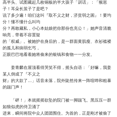
高半头、试图藏起几枚铜板的半大孩子「训话」：「猴崽
子！耳朵长茧子了是吧？
说了多少遍！咱们这叫『取不义之财，济贫弱之困』！要均
分！懂不懂什么叫均
分？再敢藏私，小心本姑娘把你那份也充公！」她声音清脆
响亮，带着不容置疑
的「权威」。被她护在身后的，是一群面黄肌瘦、衣衫褴褛
的孤儿和病弱乞丐，
正眼巴巴地看着她将偷来的银钱和食物一一分发。
姜青麟在屋顶看得哭笑不得，摇头自语：「好嘛，我姜
某人倒成了『不义之
财』的大款了…」话音未落，院外陡然传来一阵喧哗和粗暴
的踹门声！
「砰！」本就摇摇欲坠的院门被一脚踹飞。黑压压一群
如狼似虎的侍卫涌了
进来，瞬间将院中众人团团围住。为首的，正是刚才被偷了