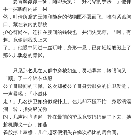
姜青麟微微一怔，随即失笑：「好刁钻的手法！」他伸
手一探胸前内袋，果
然，叶倩所赠的玉佩和随身的储物匣不翼而飞。唯有紧贴胸
口、藏在衣内的那枚
护心符尚在。连挂在腰间的钱袋也一并消失无踪。「呵，有
趣。竟偷到我头上来
了。」他眼中闪过一丝玩味，身形一晃，已如轻烟般缀上了
那乞儿飘忽的背影。
只见那乞儿在人群中穿梭如鱼，灵动异常，转眼间又
「顺」了一个锦衣华服
公子哥腰间的玉佩。这次却被公子哥身旁眼尖的护卫发觉，
一声暴喝：「小贼休
走！」几名护卫如狼似虎扑上。乞儿却不慌不忙，身形滴溜
溜一转，指尖银光微
闪，几声闷哼响起，扑在最前的护卫竟软绵绵倒了下去。她
趁机脚尖一点，如燕
雀般掠上屋檐，几个起落便消失在鳞次栉比的房舍间。