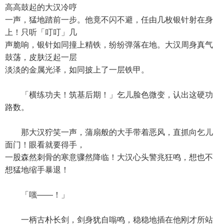
高高鼓起的大汉冷哼
一声，猛地踏前一步。他竟不闪不避，任由几枚银针射在身
上！只听「叮叮」几
声脆响，银针如同撞上精铁，纷纷弹落在地。大汉周身真气
鼓荡，皮肤泛起一层
淡淡的金属光泽，如同披上了一层铁甲。
「横练功夫！筑基后期！」乞儿脸色微变，认出这硬功
路数。
那大汉狞笑一声，蒲扇般的大手带着恶风，直抓向乞儿
面门！眼看就要得手，
一股森然刺骨的寒意骤然降临！大汉心头警兆狂鸣，想也不
想猛地缩手暴退！
「嗤——！」
一柄古朴长剑，剑身犹自嗡鸣，稳稳地插在他刚才所站