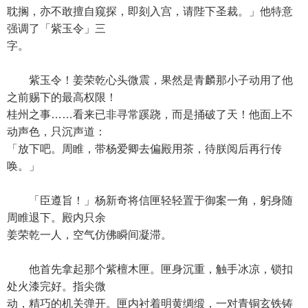
耽搁，亦不敢擅自窥探，即刻入宫，请陛下圣裁。」他特意
强调了「紫玉令」三
字。
紫玉令！姜荣乾心头微震，果然是青麟那小子动用了他
之前赐下的最高权限！
桂州之事……看来已非寻常蹊跷，而是捅破了天！他面上不
动声色，只沉声道：
「放下吧。周睢，带杨爱卿去偏殿用茶，待朕阅后再行传
唤。」
「臣遵旨！」杨新奇将信匣轻轻置于御案一角，躬身随
周睢退下。殿内只余
姜荣乾一人，空气仿佛瞬间凝滞。
他首先拿起那个紫檀木匣。匣身沉重，触手冰凉，锁扣
处火漆完好。指尖微
动，精巧的机关弹开。匣内衬着明黄绸缎，一对青铜玄铁铸