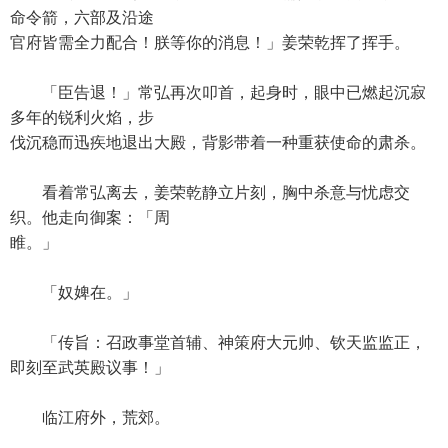
命令箭，六部及沿途
官府皆需全力配合！朕等你的消息！」姜荣乾挥了挥手。
「臣告退！」常弘再次叩首，起身时，眼中已燃起沉寂
多年的锐利火焰，步
伐沉稳而迅疾地退出大殿，背影带着一种重获使命的肃杀。
看着常弘离去，姜荣乾静立片刻，胸中杀意与忧虑交
织。他走向御案：「周
睢。」
「奴婢在。」
「传旨：召政事堂首辅、神策府大元帅、钦天监监正，
即刻至武英殿议事！」
临江府外，荒郊。