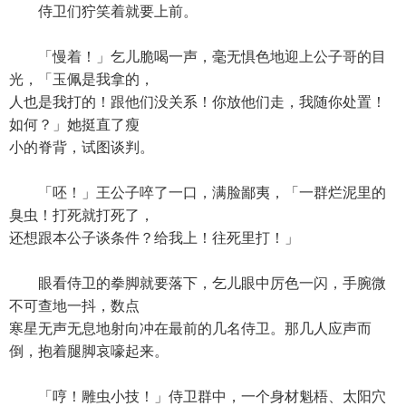
侍卫们狞笑着就要上前。
「慢着！」乞儿脆喝一声，毫无惧色地迎上公子哥的目
光，「玉佩是我拿的，
人也是我打的！跟他们没关系！你放他们走，我随你处置！
如何？」她挺直了瘦
小的脊背，试图谈判。
「呸！」王公子啐了一口，满脸鄙夷，「一群烂泥里的
臭虫！打死就打死了，
还想跟本公子谈条件？给我上！往死里打！」
眼看侍卫的拳脚就要落下，乞儿眼中厉色一闪，手腕微
不可查地一抖，数点
寒星无声无息地射向冲在最前的几名侍卫。那几人应声而
倒，抱着腿脚哀嚎起来。
「哼！雕虫小技！」侍卫群中，一个身材魁梧、太阳穴