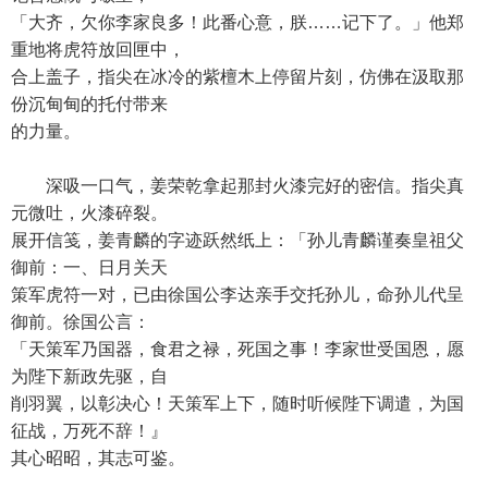
「大齐，欠你李家良多！此番心意，朕……记下了。」他郑
重地将虎符放回匣中，
合上盖子，指尖在冰冷的紫檀木上停留片刻，仿佛在汲取那
份沉甸甸的托付带来
的力量。
深吸一口气，姜荣乾拿起那封火漆完好的密信。指尖真
元微吐，火漆碎裂。
展开信笺，姜青麟的字迹跃然纸上：「孙儿青麟谨奏皇祖父
御前：一、日月关天
策军虎符一对，已由徐国公李达亲手交托孙儿，命孙儿代呈
御前。徐国公言：
「天策军乃国器，食君之禄，死国之事！李家世受国恩，愿
为陛下新政先驱，自
削羽翼，以彰决心！天策军上下，随时听候陛下调遣，为国
征战，万死不辞！』
其心昭昭，其志可鉴。