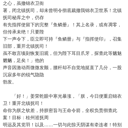
之心，虽撤锦衣卫衙
署，闭北镇抚司，却未曾明令彻底裁撤我锦衣卫世系！北镇
抚司秘库之中，仍存
有先指挥使留下的完整『鱼鳞册』！其上名录，或有凋零，
但传承未绝！只要陛
下一声令下，臣立即可持『鱼鳞册』与『指挥使印』，召集
旧部，重开北镇抚司！
虽不敢言顷刻恢复旧观，但为陛下耳目爪牙，探查此等魑魅
魍魉，足矣！」他的
声音因激动而微微发颤，腰杆却不自觉地挺直了几分，一股
沉寂多年的锐气隐隐
勃发。
「好！」姜荣乾眼中寒光暴涨，「朕，今日便重启锦衣
卫！重开北镇抚司！
命你为朕之钦差，持朕密旨与王命令箭，全权负责彻查此
案！目标：桂州巡抚周
明远及其党羽！以及……一切与此惊天阴谋有牵连者！特别