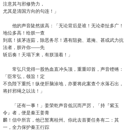
注意其与邪修势力，
尤其是清国方向的勾连！」
他的声音陡然拔高：「无论背后是谁！无论牵扯多广！
地位多高！给朕一查
到底！拔茅连茹，除恶务尽！遇有阻挠、遮掩、甚或武力抗
法者，朕许你——先
斩后奏！天塌下来，有朕顶着！」
常弘只觉得一股热血直冲头顶，重重叩首，声音铿锵：
「臣常弘，领旨！定
不负陛下重托！纵使肝脑涂地，亦要将此案查个水落石出，
将奸邪绳之以法！」
「还有一事！」姜荣乾声音低沉而严厉，「持『紫玉
令』者，便是秦王姜青
麟！信中所言，他已暂离桂州。你此去首要任务有二：其
一，全力保护秦王行踪