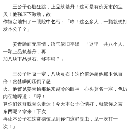
王公子心脏狂跳，上品筑基丹！这可是有价无市的宝
贝！他强压下激动，故
作镇定地扫了一眼院中乞丐：「哼！这么多人，一颗就想打
发本公子？」
姜青麟面无表情，语气依旧平淡：「这里一共八个人。
一颗上品筑基丹，再
加八块下品灵石。够不够？」
王公子呼吸一窒，八块灵石！这价值远超他那玉佩百
倍！贪婪瞬间压倒了怒
火。他瞥见姜青麟那越来越冷的眼神，心头莫名一寒，色厉
内荏地哼道：「哼！
算你们这群贱骨头走运！今天本公子心情好，就依你之言！
东西呢？拿来！下次
再让本公子在这常德镇见到你们这群臭虫，见一次打一
次！」