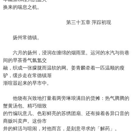
换来的喘息之机。
第三十五章 萍踪初现
扬州常德镇。
六月的扬州，浸润在缠绵的烟雨里。运河的水汽与街巷
间的早茶香气氤氲交
融，织成一张朦胧而温软的网。姜青麟牵着一匹温顺的瘦
驴，缓步走在常德镇渐
渐喧嚣起来的早市中。
他饶有兴致地打量着两旁琳琅满目的货摊：热气腾腾的
蟹黄汤包、精巧细致
的竹编玩意儿、色彩鲜亮的苏绣团扇、还有操着各异口音的
商贩叫卖声。这份市
井的鲜活与喧闹，对他而言，是刻意寻求的「解药」。