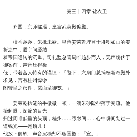
第三十四章 锦衣卫
齐国，京师临淄，皇宫武英殿偏殿。
檀香袅袅，朱批未歇。皇帝姜荣乾埋首于堆积如山的奏
折之中，眉宇间凝结
着帝国运转的沉重。司礼监总管周睢趋步而入，无声跪伏于
御案前，声音压得极
低，带着宫人特有的谨慎：「陛下，六扇门总捕杨新奇殿外
求见，言有桂州缥缈
阁转呈之密件，需面呈御览。」
姜荣乾执笔的手微微一顿，一滴朱砂险些落于奏疏。他
抬起眼，深邃的目光
扫过周睢低垂的头顶，桂州……缥缈阁……心中瞬间划过一
道锐光——是麟儿！
他放下御笔，声音沉稳却不容置疑：「宣。」