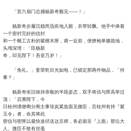
「宣六扇门总捕杨新奇觐见——！」
杨新奇步履沉稳而迅疾地入殿，衣带轻飘。他手中捧着
一个密封完好的信封
和一个雕工古朴的紫檀木匣，甫一近前，便撩袍单膝跪地，
头颅深埋：「臣杨新
奇，叩见陛下！吾皇万岁！」
「免礼。」姜荣乾目光如电，已锁定那两件物品，「何
事？」
杨新奇依旧保持恭敬的半跪姿态，双手将信与匣高举过
顶：「启禀陛下，今
日桂州缥缈阁分阁主事张岚紧急面见微臣，言桂州有持『紫
玉令』者，命其将此
密信与密匣以最快途径送达京师，务必面呈『上面』那位大
人。微臣不敢有丝毫