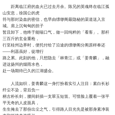
距离临江府的血火已过去月余。陈兄的英魂终在临江孤
山安息，徐国公的虎
符与那封染血的密信，也早由缥缈阁最隐秘的渠道送入京
城。肩上沉甸甸的担子
暂且卸下，他终于能喘口气，做一回纯粹的「看客」。那杆
三百斤的玄金重枪，
行至桂州边界时，便托付给了沿途的缥缈阁分阁原样奉还
——利器虽好，徒增行
路之累。此刻的他，只想隐去「林青江」或「姜青麟」，融
进这扬州的烟雨水色，
赴一场期待已久的江湖盛会。
人流如织，姜青麟这一身打扮着实引人注目：素白长衫
纤尘不染，背后负一
柄古朴长剑，腰间斜插一支翠玉短笛。可惜脸上覆着一张平
平无奇的人皮面具，
生生掩去了那份出尘之气，引得路人目光先是被那身素净装