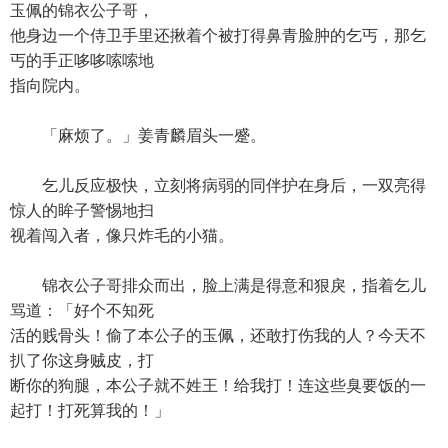
玉佩的锦衣公子哥，
他身边一个侍卫手里还揪着个被打得鼻青脸肿的乞丐，那乞
丐的手正哆哆嗦嗦地
指向院内。
「麻烦了。」姜青麟眉头一蹙。
乞儿反应极快，立刻将病弱的同伴护在身后，一双亮得
惊人的眸子警惕地扫
视着闯入者，像只炸毛的小猫。
锦衣公子哥排众而出，脸上满是得意和狠戾，指着乞儿
骂道：「好个不知死
活的贱骨头！偷了本公子的玉佩，还敢打伤我的人？今天不
扒了你这身贼皮，打
断你的狗腿，本公子就不姓王！给我打！连这些臭要饭的一
起打！打死算我的！」