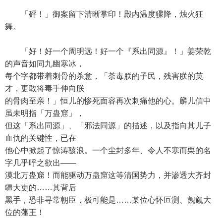
「砰！」御案留下清晰掌印！殿内温度骤降，烛火狂
舞。
「好！好一个周明远！好一个『系出同源』！」姜荣乾
的声音如同九幽寒冰，
每个字都带着刺骨的杀意，「荼毒朕的子民，残害朕的英
才，更敢将毒手伸向朕
的骨肉至亲！」恒儿的惨死面容再次刺痛他的心。麟儿信中
虽未明指「万蛊窟」，
但这「系出同源」、「邪法同源」的描述，以及指向其儿子
血仇的关键性，已在
他心中掀起了惊涛骇浪。一个尘封多年、令人不寒而栗的名
字几乎呼之欲出——
漠北万蛊窟！而能驱动万蛊窟这等清国势力，并渗透大齐封
疆大吏的……其背后
黑手，恐非寻常朝臣，极可能是……某位心怀叵测、觊觎大
位的藩王！