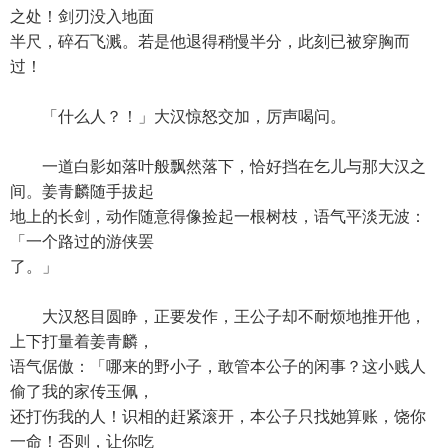
之处！剑刃没入地面
半尺，碎石飞溅。若是他退得稍慢半分，此刻已被穿胸而
过！
「什么人？！」大汉惊怒交加，厉声喝问。
一道白影如落叶般飘然落下，恰好挡在乞儿与那大汉之
间。姜青麟随手拔起
地上的长剑，动作随意得像捡起一根树枝，语气平淡无波：
「一个路过的游侠罢
了。」
大汉怒目圆睁，正要发作，王公子却不耐烦地推开他，
上下打量着姜青麟，
语气倨傲：「哪来的野小子，敢管本公子的闲事？这小贱人
偷了我的家传玉佩，
还打伤我的人！识相的赶紧滚开，本公子只找她算账，饶你
一命！否则，让你吃