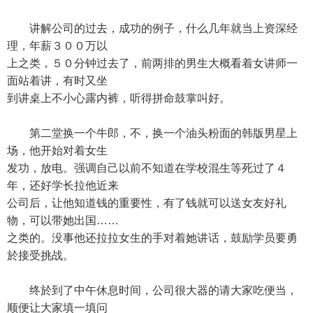
讲解公司的过去，成功的例子，什么几年就当上资深经
理，年薪３００万以
上之类，５０分钟过去了，前两排的男生大概看着女讲师一
面站着讲，有时又坐
到讲桌上不小心露内裤，听得拼命鼓掌叫好。
第二堂换一个牛郎，不，换一个油头粉面的韩版男星上
场，他开始对着女生
发功，放电。强调自己以前不知道在学校混生等死过了４
年，还好学长拉他近来
公司后，让他知道钱的重要性，有了钱就可以送女友好礼
物，可以带她出国……
之类的。没事他还拉拉女生的手对着她讲话，鼓励学员要勇
於接受挑战。
终於到了中午休息时间，公司很大器的请大家吃便当，
顺便让大家填一填问