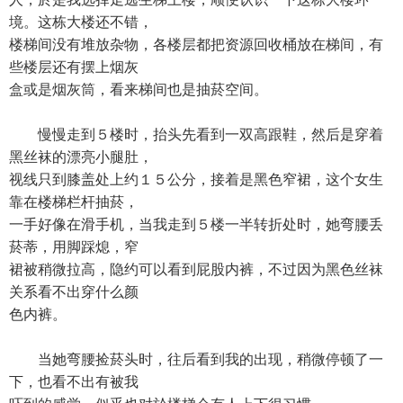
境。这栋大楼还不错，
楼梯间没有堆放杂物，各楼层都把资源回收桶放在梯间，有
些楼层还有摆上烟灰
盒或是烟灰筒，看来梯间也是抽菸空间。
慢慢走到５楼时，抬头先看到一双高跟鞋，然后是穿着
黑丝袜的漂亮小腿肚，
视线只到膝盖处上约１５公分，接着是黑色窄裙，这个女生
靠在楼梯栏杆抽菸，
一手好像在滑手机，当我走到５楼一半转折处时，她弯腰丢
菸蒂，用脚踩熄，窄
裙被稍微拉高，隐约可以看到屁股内裤，不过因为黑色丝袜
关系看不出穿什么颜
色内裤。
当她弯腰捡菸头时，往后看到我的出现，稍微停顿了一
下，也看不出有被我