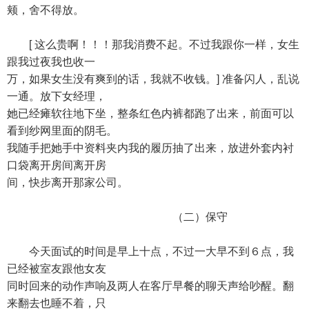
颊，舍不得放。
[ 这么贵啊！！！那我消费不起。不过我跟你一样，女生
跟我过夜我也收一
万，如果女生没有爽到的话，我就不收钱。] 准备闪人，乱说
一通。放下女经理，
她已经瘫软往地下坐，整条红色内裤都跑了出来，前面可以
看到纱网里面的阴毛。
我随手把她手中资料夹内我的履历抽了出来，放进外套内衬
口袋离开房间离开房
间，快步离开那家公司。
（二）保守
今天面试的时间是早上十点，不过一大早不到６点，我
已经被室友跟他女友
同时回来的动作声响及两人在客厅早餐的聊天声给吵醒。翻
来翻去也睡不着，只