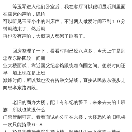
等玉琴进入他们卧室后，我在客厅可以很明显听到里面
在摇床的声响，隐约
可以听见玉琴小小的叫床声，不过两人做爱时间不到１０分
钟就结束了。然后就
再也没有声响，大概两人都累了睡着了。
回房整理了一下，看看时间已经八点多，今天上午是到
忠孝东路四段一间商
业大楼面试，靠近国父纪念馆跟统领商圈之间。想说时间还
早，加上现在是上班
巅峰时间，所以我也没有搭乘文湖线，直接从民族东漫步走
向忠孝东路四段。
老旧的商办大楼，配上有年纪的警卫，来来去去的上班
族，所以也就没什么
门禁管制可言。看看面试的公司在六楼，大楼恐怖的旧电梯
一次只能搭乘６- ８
人，於是我选择走逃生梯上楼，顺便认识一下这栋大楼环