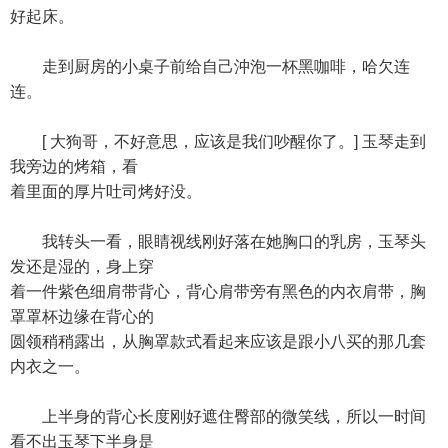
好起床。
走到厨房的小桌子前给自己沖泡一杯黑咖啡，哈欠连
连。
[ 大狗哥，不好意思，应该是我们吵醒你了。] 玉琴走到
我旁边的烤箱，看
着里面的厚片吐司烤好没。
我转头一看，眼睛视线刚好落在她胸口的乳房，玉琴头
发还是湿的，身上穿
着一件紫色细肩带背心，背心肩带旁有黑色的内衣肩带，胸
罩罩杯边缘在背心的
圆领稍稍露出，从胸罩款式看起来应该是跟小八买的那几套
内衣之一。
上半身的背心长度刚好遮住臀部的微笑线，所以一时间
看不出玉琴下半身是