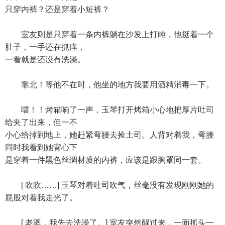
只穿内裤？还是穿着小短裤？
室友则是只穿着一条内裤躺在沙发上打盹，他挺着一个
肚子，一手还在抓痒，
一看就是还没有洗澡。
靠北！等他不在时，他坐的地方我要用酒精消毒一下。
噹！！烤箱响了一声，玉琴打开烤箱小心地把厚片吐司
给夹了出来，但一不
小心给掉到地上，她赶紧弯腰去捡土司。人背对着我，弯腰
同时我看到她背心下
是穿着一件黑色丝绸材质的内裤，应该是跟胸罩同一套。
[ 吹吹……] 玉琴对着吐司吹气，丝毫没有发现刚刚她的
屁股对着我走光了。
[ 老婆，我先去洗澡了。] 室友突然醒过来，一面抓头一