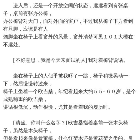
进入后，还是一个开放空间的状态，远远看到有张桌
子，桌前有张办公椅，
办公椅背对大门，面对外面的窗户，不过我从椅子下方看到
有只脚，应该是有人
翘脚坐在椅子上看窗外的风景，窗外清楚可见１０１大楼在
不远处。
[ 不好意思，我是今天来面试的人] 我对着椅背说话。
坐在椅子上的人似乎被我吓了一跳，椅子稍微晃动一
下，然后慢慢转过来，
椅子上坐着一个欧吉桑，年纪看起来大约５５- ６０岁，是个
成熟稳重的欧吉桑，
讲话很低沉，动作很慢，尤其是看着我的履历时。
[ 请坐。你叫什么名字？] 欧吉桑指着桌前一张木头椅
子，虽然是木头椅子，
但是看起来像是骨董椅，什么红梨木还是黄花梨之类的。反