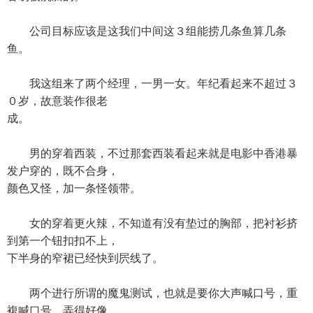
公司目标应该是这我们中间这３组能捞几条鱼算几条
鱼。
我这组来了两个经理，一男一女。年纪看起来不超过３
０岁，故意装作很老
成。
男的穿着西装，不过那套西装看起来就是电影中香港暴
发户穿的，既不合身，
颜色又怪，加一条怪领带。
女的穿着更火辣，不知道有没有垫过的胸部，把衬衫挤
到第一个钮扣扣不上，
下半身的窄裙已经快到屄线了。
两个进行所谓的魔鬼测试，也就是要你大声喊口号，重
複喊口号，弄得好像