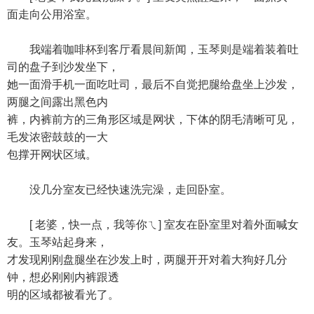
面走向公用浴室。
我端着咖啡杯到客厅看晨间新闻，玉琴则是端着装着吐
司的盘子到沙发坐下，
她一面滑手机一面吃吐司，最后不自觉把腿给盘坐上沙发，
两腿之间露出黑色内
裤，内裤前方的三角形区域是网状，下体的阴毛清晰可见，
毛发浓密鼓鼓的一大
包撑开网状区域。
没几分室友已经快速洗完澡，走回卧室。
[ 老婆，快一点，我等你ㄟ] 室友在卧室里对着外面喊女
友。玉琴站起身来，
才发现刚刚盘腿坐在沙发上时，两腿开开对着大狗好几分
钟，想必刚刚内裤跟透
明的区域都被看光了。