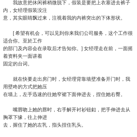
我故意把休闲裤稍微脱下，假装是要把上衣塞进去裤子
内，女经理假装没注
意，其实眼睛飘过来，注视着我的内裤突出的下体形状。
[ 希望有机会，可以见到你来我们公司服务，这个工作很
适合你。至於工作
的部门及内容会在录取后才告知你。] 女经理走在前，一面摇
着资料夹一面讲着
固定的台词。
就在快要走出房门时，女经理背靠墙壁准备开门时，我
用壁咚的方式把她压
在墙上，左手迅速的往她窄裙下面伸进去，捏住她右臀。
嘴唇吻上她的唇时，右手解开衬衫钮釦，把手伸进去从
胸罩下缘，往上伸进
去，握住了她的左乳，指头捏住乳头。