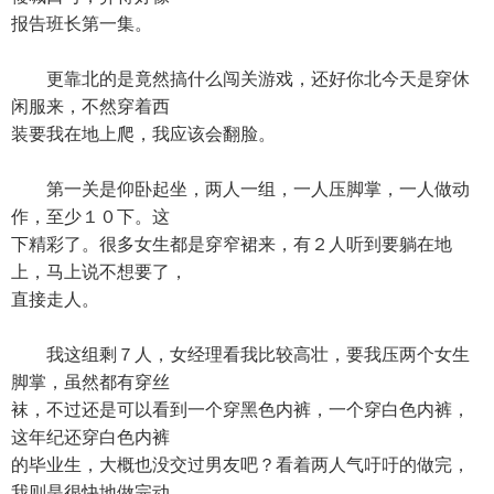
报告班长第一集。
更靠北的是竟然搞什么闯关游戏，还好你北今天是穿休
闲服来，不然穿着西
装要我在地上爬，我应该会翻脸。
第一关是仰卧起坐，两人一组，一人压脚掌，一人做动
作，至少１０下。这
下精彩了。很多女生都是穿窄裙来，有２人听到要躺在地
上，马上说不想要了，
直接走人。
我这组剩７人，女经理看我比较高壮，要我压两个女生
脚掌，虽然都有穿丝
袜，不过还是可以看到一个穿黑色内裤，一个穿白色内裤，
这年纪还穿白色内裤
的毕业生，大概也没交过男友吧？看着两人气吁吁的做完，
我则是很快地做完动