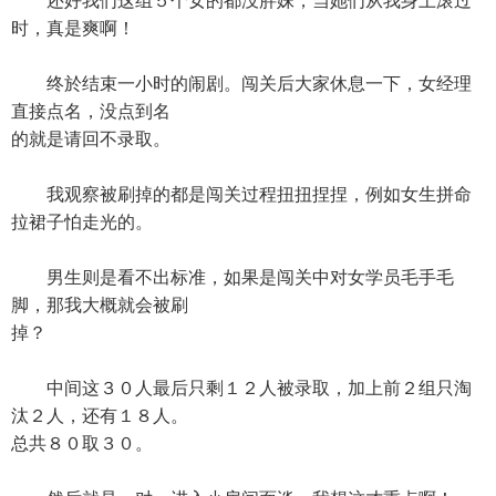
还好我们这组５个女的都没胖妹，当她们从我身上滚过
时，真是爽啊！
终於结束一小时的闹剧。闯关后大家休息一下，女经理
直接点名，没点到名
的就是请回不录取。
我观察被刷掉的都是闯关过程扭扭捏捏，例如女生拼命
拉裙子怕走光的。
男生则是看不出标准，如果是闯关中对女学员毛手毛
脚，那我大概就会被刷
掉？
中间这３０人最后只剩１２人被录取，加上前２组只淘
汰２人，还有１８人。
总共８０取３０。