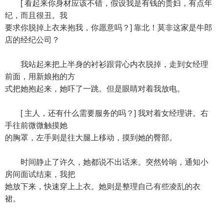
[ 看起来你身材应该不错，假设我是有钱的贵妇，有点年
纪，而且很丑。我
要求你脱掉上衣来抱我，你愿意吗？] 靠北！莫非这家是牛郎
店的经纪公司？
我站起来把上半身的衬衫跟背心内衣脱掉，走到女经理
前面，用新娘抱的方
式把她抱起来，她吓了一跳。但是眼睛对着我放电。
[ 主人，还有什么需要服务的吗？] 我对着女经理讲。右
手往前微微触摸她
的胸罩，左手则是往大腿上移动，摸到她的臀部。
时间静止了许久，她都说不出话来。突然铃响，通知小
房间面试结束，我把
她放下来，快速穿上上衣。她则是整理自己有些凌乱的衣
裙。