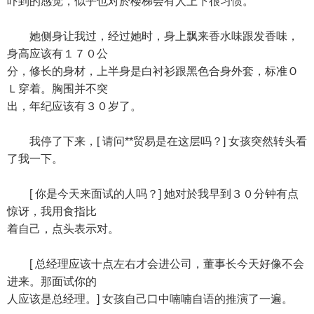
吓到的感觉，似乎也对於楼梯会有人上下很习惯。
她侧身让我过，经过她时，身上飘来香水味跟发香味，
身高应该有１７０公
分，修长的身材，上半身是白衬衫跟黑色合身外套，标准Ｏ
Ｌ穿着。胸围并不突
出，年纪应该有３０岁了。
我停了下来，[ 请问**贸易是在这层吗？] 女孩突然转头看
了我一下。
[ 你是今天来面试的人吗？] 她对於我早到３０分钟有点
惊讶，我用食指比
着自己，点头表示对。
[ 总经理应该十点左右才会进公司，董事长今天好像不会
进来。那面试你的
人应该是总经理。] 女孩自己口中喃喃自语的推演了一遍。