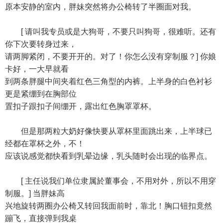
原本安静的室内，胖妹突然将办公椅转了半圈面对我。
[ 请叫我专员或是大狗哥，不要只叫狗哥，很难听。还有
你下次要转身过来，
请两脚紧闭，不要开开的。对了！你怎么没有穿制服？] 你娘
卡好，一大早就看
到两条胖腿中间夹着红色三角型的内裤。上半身的白色衬衫
更是紧绷到在胸部位
置扣子跟扣子间绷开，露出红色胸罩罩杯。
但是那两粒大奶好像快要从罩杯里面跳出来，上半球已
经都在罩杯之外，不！
应该说感觉都快看到乳晕边缘，乳头随时会出现的临界点。
[ 主任说我们单位隶属於董事会，不用对外，所以不用穿
制服。] 当胖妹高
兴地旋转两圈办公椅又转回我面前时，靠北！胸口钮扣竟然
蹦飞，直接弹到我桌