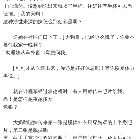
里面滴药。没想到你出来就喝了半杯。还好还有半杯可以当
证据。] 我的天啊！
这种涉世未深的妹怎么到处都是啊？
送她在社区门口下车，[ 大狗哥，已经这么晚了，你要不
要住我家一晚啊？
] 助理妹从车外窗口弯腰问我。
[ 刚刚才从医院出来，你还是好好休息吧！等你恢复体力
再说。]
就在计程车经过承德桥时，有人用赖传来照片给我。
靠！是怎样越夜越多女
色狼？
大奶助理妹传来第一张是脱掉外衣只穿胸罩的上半身照
片，第二张是脱掉胸
罩，两手手掌握住双乳的照片，但是指间打开，放大后可以