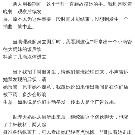
两人用餐期间，这个**哥一直藉故摸她的手。我则是吃着
晚餐，观察后续发
展。原本以为这件事要一段时间才能结束，没想到发生一个
插曲，就中止。
当助理妹起身去厕所时，我看到这位**哥拿出一个小滴管
往大奶妹的饭后饮
料滴了几滴液体进去。
当下我招手叫服务生，请他们值班经理过来，小声告诉
她我发现的异状，请
她报警。原本她不愿意，我跟她说如果传出新闻是在你们店
被下药，多少会影响
生意，如果说是你们主动举发，传出去是个广告效果。
助理大奶妹从厕所出来后，继续跟这个傢伙聊天，也喝
了半杯饮料，两人起
身准备结帐离开，可以看出她已经有点恍惚，**哥扶着她走出