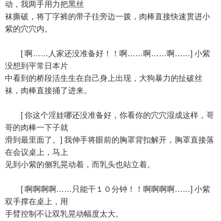
动，我两手用力把黑丝
袜撕破，将丁字裤的带子往旁边一拨，肉棒直接快速贯进小
紫的穴穴内。
[ 啊……人家还没准备好！！啊……啊……啊……] 小紫
没想到平常日本片
中看到的桥段活生生在自己身上出现，大狗暴力的扯破丝
袜，肉棒直接捅了进来。
[ 你这个淫娃哪还没准备好，你看你的穴穴湿成这样，哥
哥的肉棒一下子就
滑到最里面了。] 我伸手将眼前的胸罩背扣解开，胸罩直接落
在会议桌上，马上
见到小紫的侧乳晃动着，而乳头也站立着。
[ 啊啊啊啊……只能干１０分钟！！啊啊啊啊……] 小紫
双手撑在桌上，用
手臂控制不让双乳晃动幅度太大。