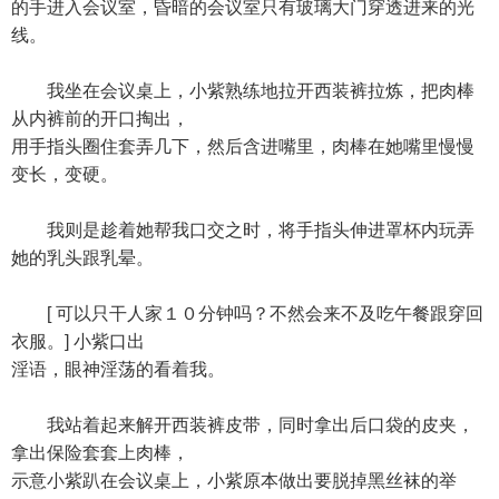
的手进入会议室，昏暗的会议室只有玻璃大门穿透进来的光
线。
我坐在会议桌上，小紫熟练地拉开西装裤拉炼，把肉棒
从内裤前的开口掏出，
用手指头圈住套弄几下，然后含进嘴里，肉棒在她嘴里慢慢
变长，变硬。
我则是趁着她帮我口交之时，将手指头伸进罩杯内玩弄
她的乳头跟乳晕。
[ 可以只干人家１０分钟吗？不然会来不及吃午餐跟穿回
衣服。] 小紫口出
淫语，眼神淫荡的看着我。
我站着起来解开西装裤皮带，同时拿出后口袋的皮夹，
拿出保险套套上肉棒，
示意小紫趴在会议桌上，小紫原本做出要脱掉黑丝袜的举