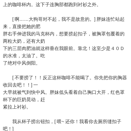
上的咖啡杯内。这下子连胸部都跑到衬衫之外。
[ 啊……大狗哥对不起，我不是故意的。] 胖妹连忙站起
来，直接把她的肥
胖右手伸进我的马克杯内，想要捞起扣子，被胸罩包覆着的
两粒大奶，还有大奶
下的三层肉肥油就这样垂在我眼前。靠北！这至少是４０Ｄ
的水准，太油了。吃
了绝对中风倒阳。
[ 不要捞了！！反正这杯咖啡不能喝了。你先把你的胸器
收回去吧！！] 一
大早就被气到快中风。胖妹低头看着自己胸口大开，红色罩
杯下的巨奶晃动，赶
紧拉上衬衫。
我从杯子捞出钮扣，[ 喂~ 还你！我看你去厕所缝扣子
吧！]