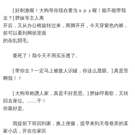
[ 好刺激喔！大狗哥你现在要当ｓｐｙ喔！能不能带我
去？] 胖妹等主人离
开后，又从办公椅旋转过来，两脚开开，今天穿紫色内裤，
前可以看到网状里面
的杂乱阴毛。
要死了！我今天不用买乐透了。
[ 带你去？一定马上被敌人识破，你这么显眼。] 真是苦
啊我！！
[ 大狗哥称讚人家，真是不好意思。] 胖妹哼着歌，又转
回去座位。……干！
你最好是。
我提前下班回到家，换上便服，提早来到天母巷弄的某
家小店，开在住家区