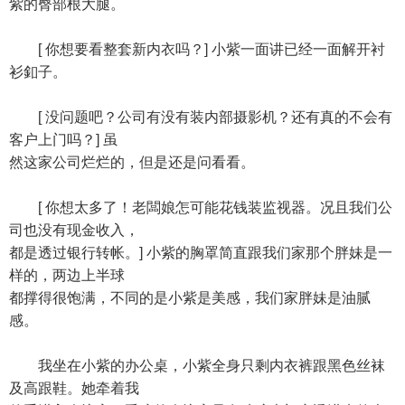
紫的臀部根大腿。
[ 你想要看整套新内衣吗？] 小紫一面讲已经一面解开衬
衫釦子。
[ 没问题吧？公司有没有装内部摄影机？还有真的不会有
客户上门吗？] 虽
然这家公司烂烂的，但是还是问看看。
[ 你想太多了！老闆娘怎可能花钱装监视器。况且我们公
司也没有现金收入，
都是透过银行转帐。] 小紫的胸罩简直跟我们家那个胖妹是一
样的，两边上半球
都撑得很饱满，不同的是小紫是美感，我们家胖妹是油腻
感。
我坐在小紫的办公桌，小紫全身只剩内衣裤跟黑色丝袜
及高跟鞋。她牵着我