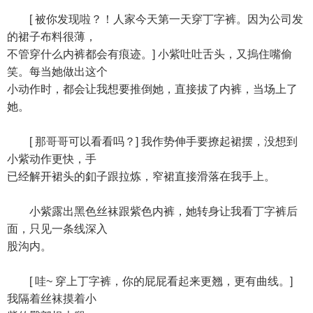
[ 被你发现啦？！人家今天第一天穿丁字裤。因为公司发
的裙子布料很薄，
不管穿什么内裤都会有痕迹。] 小紫吐吐舌头，又摀住嘴偷
笑。每当她做出这个
小动作时，都会让我想要推倒她，直接拔了内裤，当场上了
她。
[ 那哥哥可以看看吗？] 我作势伸手要撩起裙摆，没想到
小紫动作更快，手
已经解开裙头的釦子跟拉炼，窄裙直接滑落在我手上。
小紫露出黑色丝袜跟紫色内裤，她转身让我看丁字裤后
面，只见一条线深入
股沟内。
[ 哇~ 穿上丁字裤，你的屁屁看起来更翘，更有曲线。]
我隔着丝袜摸着小