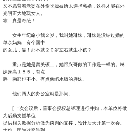
又不愿背着老婆在外偷吃嫖妓所以选择离婚，这样才能在外
光明正大地玩女人。
靠！真是奇葩！
女生年纪略小我２岁，我叫她琳妹，琳妹是没结过婚的
单亲妈妈，有个国中
的女儿，靠！那不就２０岁左右就生小孩？
重点是她是留美硕士，她跟兴哥做的工作是一样的。琳
妹身高１５５，有点
胖，胸部也不小。有点像缩水版的胖妹。
他们两人的办公室就是那间。
[ 上次会议后，董事会授权总经理进行并购，本单位将做
为后勤支援单位，
提供相关数据分析做为谈判的支撑，预计后天开第一次会。
大狗，因为这牵涉到