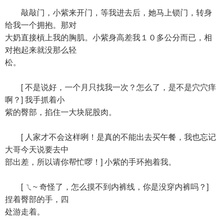
敲敲门，小紫来开门，等我进去后，她马上锁门，转身
给我一个拥抱。那对
大奶直接槓上我的胸肌。小紫身高差我１０多公分而已，相
对抱起来就没那么轻
松。
[ 不是说好，一个月只找我一次？怎么了，是不是穴穴痒
啊？] 我手抓着小
紫的臀部，掐住一大块屁股肉。
[ 人家才不会这样咧！是真的不能出去买午餐，我也忘记
大哥今天说要去中
部出差，所以请你帮忙啰！] 小紫的手环抱着我。
[ ㄟ~ 奇怪了，怎么摸不到内裤线，你是没穿内裤吗？]
捏着臀部的手，四
处游走着。