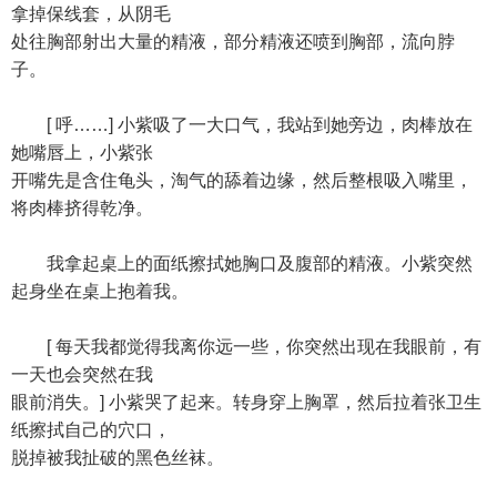
拿掉保线套，从阴毛
处往胸部射出大量的精液，部分精液还喷到胸部，流向脖
子。
[ 呼……] 小紫吸了一大口气，我站到她旁边，肉棒放在
她嘴唇上，小紫张
开嘴先是含住龟头，淘气的舔着边缘，然后整根吸入嘴里，
将肉棒挤得乾净。
我拿起桌上的面纸擦拭她胸口及腹部的精液。小紫突然
起身坐在桌上抱着我。
[ 每天我都觉得我离你远一些，你突然出现在我眼前，有
一天也会突然在我
眼前消失。] 小紫哭了起来。转身穿上胸罩，然后拉着张卫生
纸擦拭自己的穴口，
脱掉被我扯破的黑色丝袜。