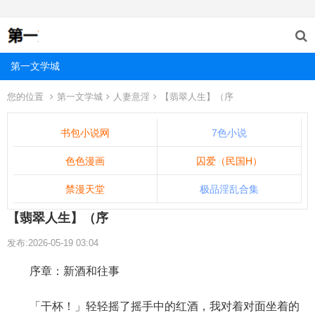
第一文学城
您的位置
第一文学城
人妻意淫
【翡翠人生】（序
书包小说网
7色小说
色色漫画
囚爱（民国H）
禁漫天堂
极品淫乱合集
【翡翠人生】（序
发布:2026-05-19 03:04
序章：新酒和往事
「干杯！」轻轻摇了摇手中的红酒，我对着对面坐着的