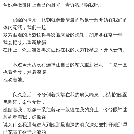
兮她会微微闭上自己的眼眸，告诉我「吻我吧」
绵绵的情意，此刻就像最清澈的温泉一般开始在我们的
体内流淌，我们一起
紧紧贴着的火热也将再次迎来爱的洗礼，如果和往常一样，
我会把兮儿重新放躺
在床上，然后准备再次让她在我的大力托举之下升入云霄。
不过今天我没有选择让自己的蛇头重新出动，而是一直
抱着兮兮，然后深深
地吻着她。
良久之后，兮兮侧着头靠在我的肩头喘息，此刻的她面
色潮红，柔弱无骨，
她贴着我，就像一朵红藤花一般缠在我的身上，兮兮眼神迷
离的看着我，好像在
说为什么我没有进入到她那最幽深的洞穴深处去打开她那早
已充满了欲情之液的