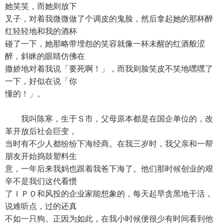
她笑笑，而她则放下
叉子，对着我微微做了个调皮的鬼脸，然后拿起她的那杯醉
红轻轻地和我的酒杯
碰了一下，她那略带埋怨的笑容就像一杯未醒的红酒般涩
醉，斜眯的眼睛仿佛在
撒娇地对着我说「要死啊！」，而我则脸笑皮不笑地嘿嘿了
一下，好似在说「你
懂的！」。
我叫陈寒，生于Ｓ市，父母原本都是在国企单位的，改
革开放后社会巨变，
当时有不少人都纷纷下海经商。在我三岁时，我父亲和一帮
朋友开始捣鼓塑料生
意，一年后来我妈也跟着我爸下海了。他们那时候创业的艰
辛不是我们这代看惯
了ＩＰＯ和风投的企业家能想象的，每天起早贪黑地干活，
说难听点，过的还真
不如一只狗。正因为如此，在我小时候便很少有时间看到他