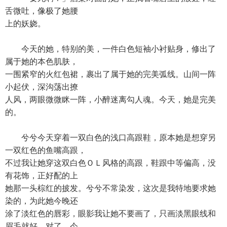
舌微吐，像极了她腰
上的妖娆。
今天的她，特别的美，一件白色短袖小衬贴身，修出了
属于她的本色肌肤，
一围紧窄的火红包裙，裹出了属于她的完美弧线。山间一阵
小起伏，深沟荡出撩
人风，两眼微微眯一阵，小醉迷离勾人魂。今天，她是完美
的。
兮兮今天穿着一双白色的浅口高跟鞋，原本她是想穿另
一双红色的鱼嘴高跟，
不过我让她穿这双白色ＯＬ风格的高跟，鞋跟中等偏高，没
有花饰，正好配的上
她那一头棕红的披发。兮兮不常染发，这次是我特地要求她
染的，为此她今晚还
涂了淡红色的唇彩，眼影我让她不要画了，只画淡黑眼线和
眉毛就好，对了，今