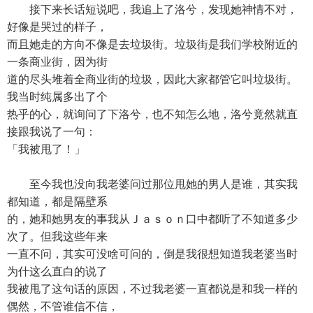
接下来长话短说吧，我追上了洛兮，发现她神情不对，
好像是哭过的样子，
而且她走的方向不像是去垃圾街。垃圾街是我们学校附近的
一条商业街，因为街
道的尽头堆着全商业街的垃圾，因此大家都管它叫垃圾街。
我当时纯属多出了个
热乎的心，就询问了下洛兮，也不知怎么地，洛兮竟然就直
接跟我说了一句：
「我被甩了！」
至今我也没向我老婆问过那位甩她的男人是谁，其实我
都知道，都是隔壁系
的，她和她男友的事我从Ｊａｓｏｎ口中都听了不知道多少
次了。但我这些年来
一直不问，其实可没啥可问的，倒是我很想知道我老婆当时
为什这么直白的说了
我被甩了这句话的原因，不过我老婆一直都说是和我一样的
偶然，不管谁信不信，