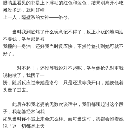
眼睛里看见的都是上下浮动的红色和蓝色，结果刚离开小吃
摊没多远，就刚好幢
上一人，隔壁系的女神——洛兮。
当时我到底烤了什么玩意记不得了，反正小贩的地沟油
不要钱，洛兮那是被
我撞的一身油，还好我当时反应快，不然竹签扎到她可就不
好了。
「对不起！」还没等我说对不起呢，洛兮倒抢先对更我
说抱歉了，我愣了一
愣，随后反应过来她是洛兮，只是还没等我开口，她便低着
头走了过去。
此后在和我老婆的无数次谈话中，我们都聊起过这个段
子，我老婆经常问我，
如果当时你不追上来会怎么样。而每当这时，我都会抱着她
说「这一切都是上天