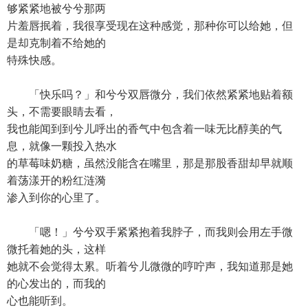
够紧紧地被兮兮那两
片羞唇抿着，我很享受现在这种感觉，那种你可以给她，但
是却克制着不给她的
特殊快感。
「快乐吗？」和兮兮双唇微分，我们依然紧紧地贴着额
头，不需要眼睛去看，
我也能闻到到兮儿呼出的香气中包含着一味无比醇美的气
息，就像一颗投入热水
的草莓味奶糖，虽然没能含在嘴里，那是那股香甜却早就顺
着荡漾开的粉红涟漪
渗入到你的心里了。
「嗯！」兮兮双手紧紧抱着我脖子，而我则会用左手微
微托着她的头，这样
她就不会觉得太累。听着兮儿微微的哼咛声，我知道那是她
的心发出的，而我的
心也能听到。