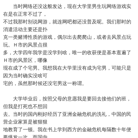
当时网络还没这般发达，现在大学里男生玩网络游戏实
在是在正常不过了，
不过我那时别说网游，就连网吧都还没普及呢。我们那时的
消遣活动主要还是扑
克一类赌博性质的游戏，偶尔出去爬爬山，或者去风景点玩
玩。Ｈ市的风景点很
多，大学四年我学是没学到啥，唯一的收获便是基本逛遍了
Ｈ市的风景区，哪像
现在成了个宅男。我想我在大学里没有成为宅男，可能只是
因为当时确实没啥可
宅的，虽然那时候还没宅男这一称谓。
大学毕业后，按照父母的意愿我是要回去接他们的班，
但我是打死也不想回
去。当时的国内刚好经历了亚洲金融危机的洗礼，中国的民
营企业家算是被狠狠
地教育了一顿。我在书上学到西方的金融危机每隔数十年便
要爆发一次，而国内