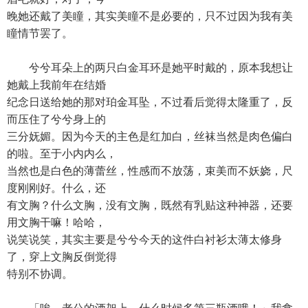
晚她还戴了美瞳，其实美瞳不是必要的，只不过因为我有美
瞳情节罢了。
兮兮耳朵上的两只白金耳环是她平时戴的，原本我想让
她戴上我前年在结婚
纪念日送给她的那对珀金耳坠，不过看后觉得太隆重了，反
而压住了兮兮身上的
三分妩媚。因为今天的主色是红加白，丝袜当然是肉色偏白
的啦。至于小内内么，
当然也是白色的薄蕾丝，性感而不放荡，束美而不妖娆，尺
度刚刚好。什么，还
有文胸？什么文胸，没有文胸，既然有乳贴这种神器，还要
用文胸干嘛！哈哈，
说笑说笑，其实主要是兮兮今天的这件白衬衫太薄太修身
了，穿上文胸反倒觉得
特别不协调。