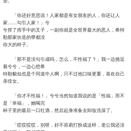
望。
「你还好意思说！人家都是有女朋友的人，你还让人
家……勾引人家！」兮
兮挥了挥手中的叉子，一副你就是全世界最大的恶人，希特
勒那家伙造的孽都没
你大的样子。
「那不是没勾引成吗，怎么，不性福了？」我一边挑逗
着兮兮，一边心想希
特勒貌似也是个同道中人啊，只不过他口味更重，喜欢自己
亲侄女。
「你才不性福！」兮兮当然知道我说的是「性福」而不
是「幸福」，她喝完
杯子里的最后一口红酒，然后起身准备去卸妆洗澡了。
「哎哎哎哎，别呀，好不容易打扮成这样，老公我还没