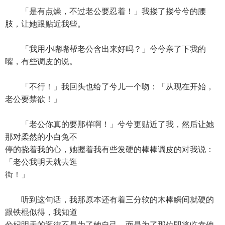
「是有点燥，不过老公要忍着！」我搂了搂兮兮的腰
肢，让她跟贴近我些。
「我用小嘴嘴帮老公含出来好吗？」兮兮亲了下我的
嘴，有些调皮的说。
「不行！」我回头也给了兮儿一个吻：「从现在开始，
老公要禁欲！」
「老公你真的要那样啊！」兮兮更贴近了我，然后让她
那对柔然的小白兔不
停的挠着我的心，她握着我有些发硬的棒棒调皮的对我说：
「老公我明天就去逛
街！」
听到这句话，我那原本还有着三分软的木棒瞬间就硬的
跟铁棍似得，我知道
兮妃明天的逛街不是为了她自己，而是为了那位即将临幸他