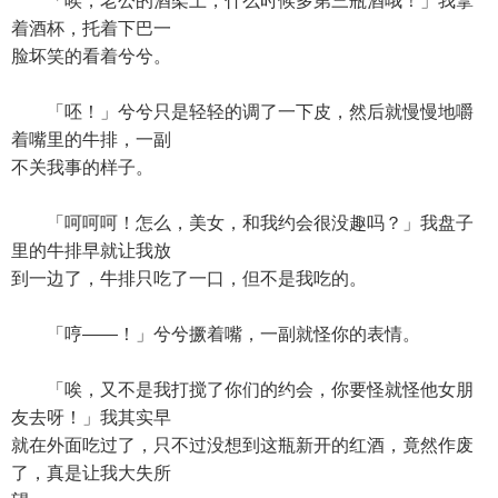
「唉，老公的酒架上，什么时候多第三瓶酒哦！」我拿
着酒杯，托着下巴一
脸坏笑的看着兮兮。
「呸！」兮兮只是轻轻的调了一下皮，然后就慢慢地嚼
着嘴里的牛排，一副
不关我事的样子。
「呵呵呵！怎么，美女，和我约会很没趣吗？」我盘子
里的牛排早就让我放
到一边了，牛排只吃了一口，但不是我吃的。
「哼——！」兮兮撅着嘴，一副就怪你的表情。
「唉，又不是我打搅了你们的约会，你要怪就怪他女朋
友去呀！」我其实早
就在外面吃过了，只不过没想到这瓶新开的红酒，竟然作废
了，真是让我大失所