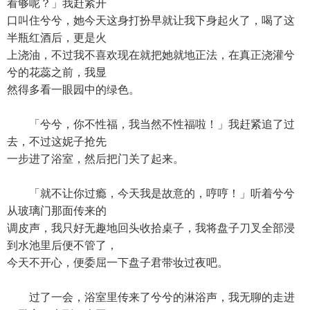
看够呢？」我赶紧开
口叫住兮兮，她今天这身打扮早就让我下身起火了，喝了这
半瓶红酒后，更是火
上浇油，不过我不喜欢现在就把她就地正法，在真正浇灌兮
兮的花蕊之前，我显
然得多看一眼园中的绿色。
「兮兮，你不性福，我当然不性福啦！」我赶紧追了过
去，不过这妮子抢先
一步进了浴室，然后把门关了起来。
「就不让你过瘾，今天我是故意的，哼哼！」听着兮兮
从玻璃门那面传来的
调皮声，我只好无趣地回头收拾桌子，我将盘子刀叉全部浸
到水池里后便不管了，
今天不开心，便委屈一下盘子君带妆过夜吧。
过了一会，浴室里传来了兮兮的淋浴声，我无聊的走进