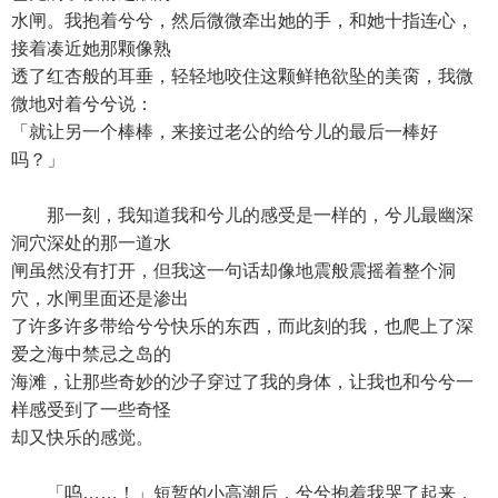
水闸。我抱着兮兮，然后微微牵出她的手，和她十指连心，
接着凑近她那颗像熟
透了红杏般的耳垂，轻轻地咬住这颗鲜艳欲坠的美脔，我微
微地对着兮兮说：
「就让另一个棒棒，来接过老公的给兮儿的最后一棒好
吗？」
那一刻，我知道我和兮儿的感受是一样的，兮儿最幽深
洞穴深处的那一道水
闸虽然没有打开，但我这一句话却像地震般震摇着整个洞
穴，水闸里面还是渗出
了许多许多带给兮兮快乐的东西，而此刻的我，也爬上了深
爱之海中禁忌之岛的
海滩，让那些奇妙的沙子穿过了我的身体，让我也和兮兮一
样感受到了一些奇怪
却又快乐的感觉。
「呜……！」短暂的小高潮后，兮兮抱着我哭了起来，