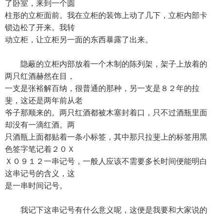
了卧室，来到一个圆
柱形的立柜面前。我在立柜的装饰上动了几下，立柜内部卡
锁边松了开来。我转
动立柜，让立柜另一面的东西暴露了出来。
隐蔽的立柜内部放着一个木制的陈列架，架子上放着的
两只红酒赫然在目，
一支是张裕解百纳，很普通的那种，另一支是８２年的拉
斐，这还是两年前从老
爷子那顺来的。两只红酒都被木塞封着口，只不过酒瓶里面
却没有一滴红酒。两
只酒瓶上面都贴着一条小标签，其中那只拉斐上的标签用黑
色签字笔记着２０Ｘ
Ｘ０９１２一串记号，一般人应该不需要多长时间便能明白
这串记号的含义，这
是一串时间记号。
我记下这串记号有什么意义呢，这便是我要和大家说的