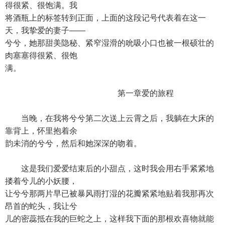
得很紧、很饱满。我
将酒瓶上的标签转到正面，上面的这段记号代表着在这一
天，我挚爱的妻子——
兮兮，她那甜美隐秘、紧窄湿滑的吮吸小口也被一根硕壮的
肉塞塞得很紧、很饱
满。
第一章爱的旅程
当晚，在我将兮兮第二次送上云霄之后，我躺在大床的
靠背上，怀里抱着余
韵未消的兮兮，然后和她深深的吻着。
这是我们爱爱结束后的小甜点，这时我会用右手紧紧地
搂着兮儿的小妖腰，
让兮兮那两片早已被暴风雨打湿的花瓣紧紧地贴着我那再次
昂首的蛇头，我让兮
儿的密蕊抵在我的巨蛇之上，这样我下面的那根欢喜物就能