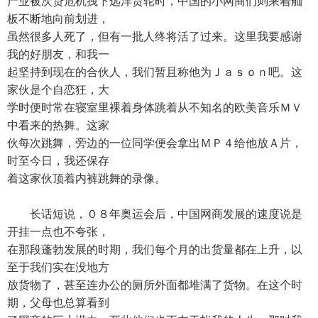
产业被次贷危机拽下远洋货轮时，中国的小网商们则乘着舢
板不断地向前划进，
虽然很多人死了，但有一批人终将活了过来。这里我要感谢
我的好朋友，和我一
起坚持到现在的合伙人，我们暂且称他为Ｊａｓｏｎ吧。这
家伙是个自恋狂，大
学时便时常在寝室里裸着身体跳着从不知名的欧美音乐ＭＶ
中看来的热舞。这家
伙每次跳舞，旁边的一位同学便会拿出ＭＰ４给他放Ａ片，
时至今日，我还保存
着这家伙顶着内裤跳舞的录像。
长话短说，０８年奥运会后，中国网商发展的速度说是
开挂一点也不夸张，
在那段蓬勃发展的时期，我们每个月的出货量都在上升，以
至于我们实在没地方
放货物了，甚至连办公的厕所外面都堆满了货物。在这个时
期，父母也总算看到