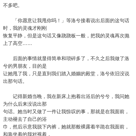
不多吧。
「你愿意让我甩你吗！」等洛兮接着说出后面的这句话
时，我的灵魂才刚刚
恢复平静，但是这句话又像跷跷板一般，把我的灵魂再次抛
上了高空……
后面的事情就显得简单和琐碎多了，不久之后我做了洛
兮的男朋友，目的是
让她甩了我，只是直到我们踏入婚姻的殿堂，洛兮依旧没说
出那句话。
记得新婚当晚，我在新床上抱着出浴后的兮兮，我问她
为什么后来没说出那
句话。她当时又做了一件让我惊叹的事，那就是在我面前，
主动褪去了自己的浴
巾，然后示意我脱下内裤，她就那般裸露着半跪在我面前，
和靠坐着的我对视着，