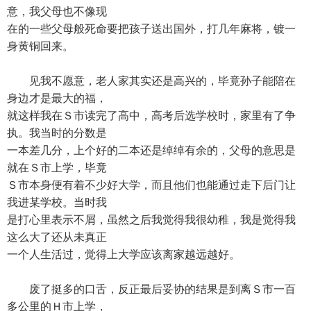
意，我父母也不像现
在的一些父母般死命要把孩子送出国外，打几年麻将，镀一
身黄铜回来。
见我不愿意，老人家其实还是高兴的，毕竟孙子能陪在
身边才是最大的福，
就这样我在Ｓ市读完了高中，高考后选学校时，家里有了争
执。我当时的分数是
一本差几分，上个好的二本还是绰绰有余的，父母的意思是
就在Ｓ市上学，毕竟
Ｓ市本身便有着不少好大学，而且他们也能通过走下后门让
我进某学校。当时我
是打心里表示不屑，虽然之后我觉得我很幼稚，我是觉得我
这么大了还从未真正
一个人生活过，觉得上大学应该离家越远越好。
废了挺多的口舌，反正最后妥协的结果是到离Ｓ市一百
多公里的Ｈ市上学，