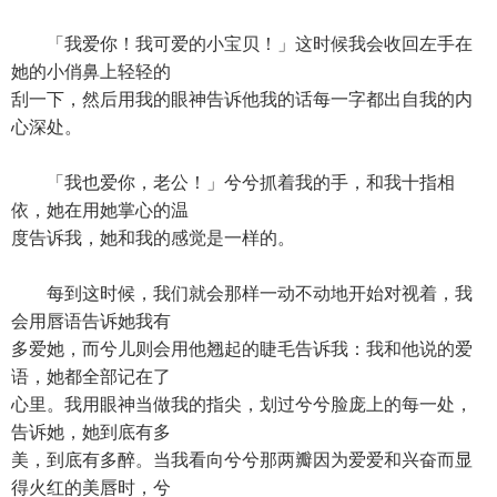
「我爱你！我可爱的小宝贝！」这时候我会收回左手在
她的小俏鼻上轻轻的
刮一下，然后用我的眼神告诉他我的话每一字都出自我的内
心深处。
「我也爱你，老公！」兮兮抓着我的手，和我十指相
依，她在用她掌心的温
度告诉我，她和我的感觉是一样的。
每到这时候，我们就会那样一动不动地开始对视着，我
会用唇语告诉她我有
多爱她，而兮儿则会用他翘起的睫毛告诉我：我和他说的爱
语，她都全部记在了
心里。我用眼神当做我的指尖，划过兮兮脸庞上的每一处，
告诉她，她到底有多
美，到底有多醉。当我看向兮兮那两瓣因为爱爱和兴奋而显
得火红的美唇时，兮